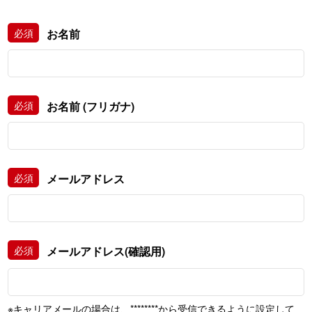
こ
必須
お名前
の
フ
ィ
ー
ル
必須
お名前 (フリガナ)
ド
は
空
の
必須
メールアドレス
ま
ま
に
し
必須
メールアドレス(確認用)
て
く
だ
さ
※キャリアメールの場合は、********から受信できるように設定して